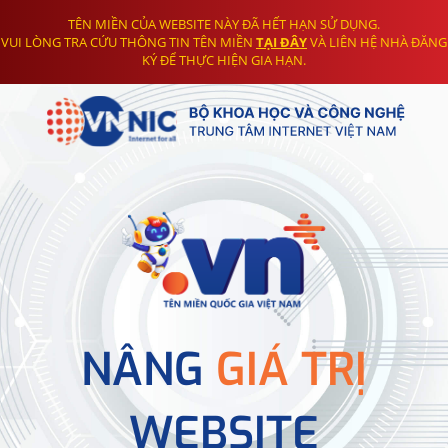
TÊN MIỀN CỦA WEBSITE NÀY ĐÃ HẾT HẠN SỬ DỤNG.
VUI LÒNG TRA CỨU THÔNG TIN TÊN MIỀN
TẠI ĐÂY
VÀ LIÊN HỆ NHÀ ĐĂNG
KÝ ĐỂ THỰC HIỆN GIA HẠN.
NÂNG
GIÁ TRỊ
WEBSITE