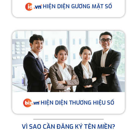
HIỆN DIỆN GƯƠNG MẶT SỐ
HIỆN DIỆN THƯƠNG HIỆU SỐ
VÌ SAO CẦN ĐĂNG KÝ TÊN MIỀN?