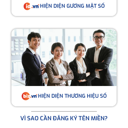
HIỆN DIỆN GƯƠNG MẶT SỐ
HIỆN DIỆN THƯƠNG HIỆU SỐ
VÌ SAO CẦN ĐĂNG KÝ TÊN MIỀN?