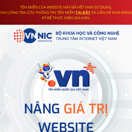
TÊN MIỀN CỦA WEBSITE NÀY ĐÃ HẾT HẠN SỬ DỤNG.
VUI LÒNG TRA CỨU THÔNG TIN TÊN MIỀN
TẠI ĐÂY
VÀ LIÊN HỆ NHÀ ĐĂNG
KÝ ĐỂ THỰC HIỆN GIA HẠN.
NÂNG
GIÁ TRỊ
WEBSITE