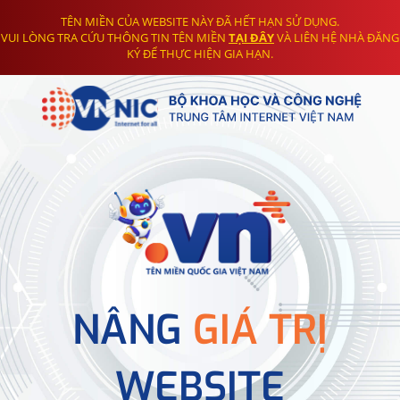
TÊN MIỀN CỦA WEBSITE NÀY ĐÃ HẾT HẠN SỬ DỤNG.
VUI LÒNG TRA CỨU THÔNG TIN TÊN MIỀN
TẠI ĐÂY
VÀ LIÊN HỆ NHÀ ĐĂNG
KÝ ĐỂ THỰC HIỆN GIA HẠN.
NÂNG
GIÁ TRỊ
WEBSITE