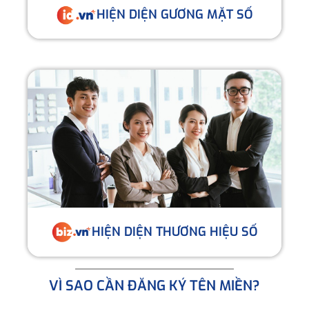
HIỆN DIỆN GƯƠNG MẶT SỐ
HIỆN DIỆN THƯƠNG HIỆU SỐ
VÌ SAO CẦN ĐĂNG KÝ TÊN MIỀN?