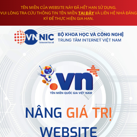
TÊN MIỀN CỦA WEBSITE NÀY ĐÃ HẾT HẠN SỬ DỤNG.
VUI LÒNG TRA CỨU THÔNG TIN TÊN MIỀN
TẠI ĐÂY
VÀ LIÊN HỆ NHÀ ĐĂNG
KÝ ĐỂ THỰC HIỆN GIA HẠN.
NÂNG
GIÁ TRỊ
WEBSITE