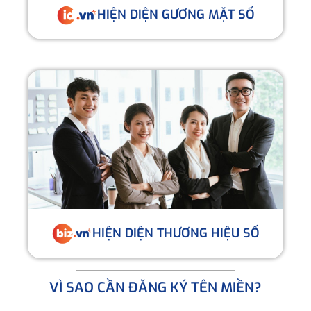
HIỆN DIỆN GƯƠNG MẶT SỐ
HIỆN DIỆN THƯƠNG HIỆU SỐ
VÌ SAO CẦN ĐĂNG KÝ TÊN MIỀN?