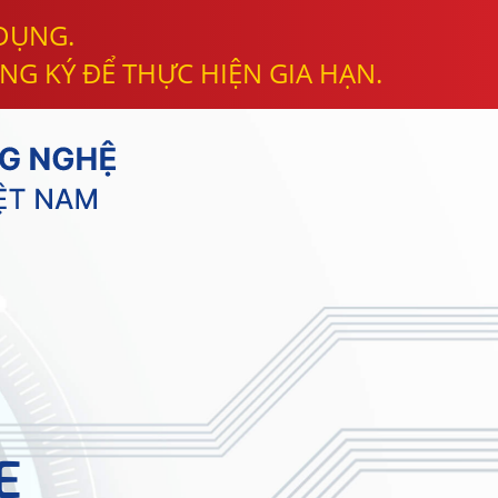
 DỤNG.
NG KÝ ĐỂ THỰC HIỆN GIA HẠN.
E