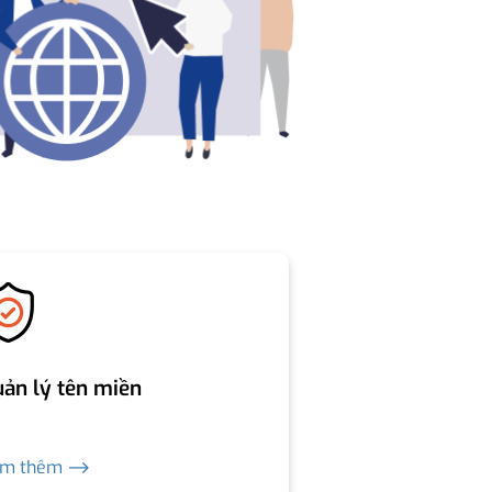
ản lý tên miền
em thêm ⟶