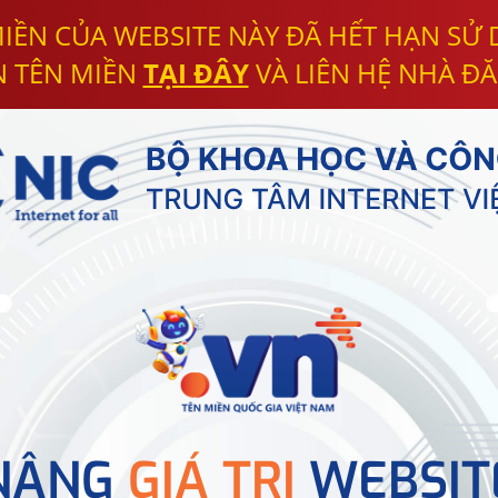
IỀN CỦA WEBSITE NÀY ĐÃ HẾT HẠN SỬ
N TÊN MIỀN
TẠI ĐÂY
VÀ LIÊN HỆ NHÀ ĐĂ
NÂNG
GIÁ TRỊ
WEBSIT