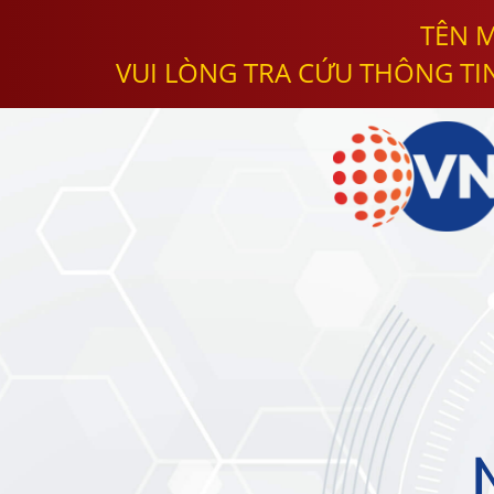
TÊN M
VUI LÒNG TRA CỨU THÔNG TI