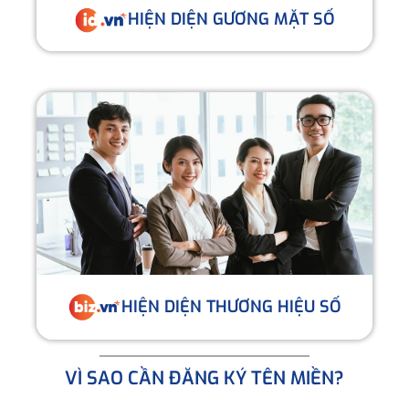
HIỆN DIỆN GƯƠNG MẶT SỐ
HIỆN DIỆN THƯƠNG HIỆU SỐ
VÌ SAO CẦN ĐĂNG KÝ TÊN MIỀN?