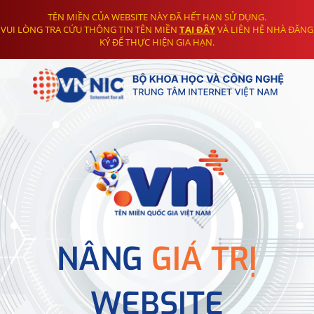
TÊN MIỀN CỦA WEBSITE NÀY ĐÃ HẾT HẠN SỬ DỤNG.
VUI LÒNG TRA CỨU THÔNG TIN TÊN MIỀN
TẠI ĐÂY
VÀ LIÊN HỆ NHÀ ĐĂNG
KÝ ĐỂ THỰC HIỆN GIA HẠN.
NÂNG
GIÁ TRỊ
WEBSITE