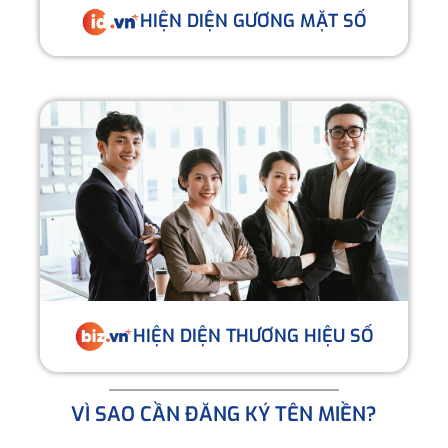
HIỆN DIỆN GƯƠNG MẶT SỐ
HIỆN DIỆN THƯƠNG HIỆU SỐ
VÌ SAO CẦN ĐĂNG KÝ TÊN MIỀN?