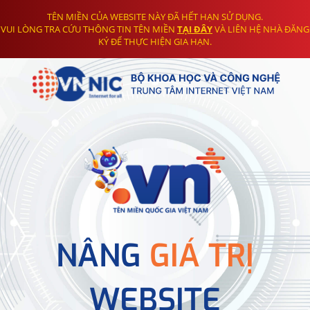
TÊN MIỀN CỦA WEBSITE NÀY ĐÃ HẾT HẠN SỬ DỤNG.
VUI LÒNG TRA CỨU THÔNG TIN TÊN MIỀN
TẠI ĐÂY
VÀ LIÊN HỆ NHÀ ĐĂNG
KÝ ĐỂ THỰC HIỆN GIA HẠN.
NÂNG
GIÁ TRỊ
WEBSITE