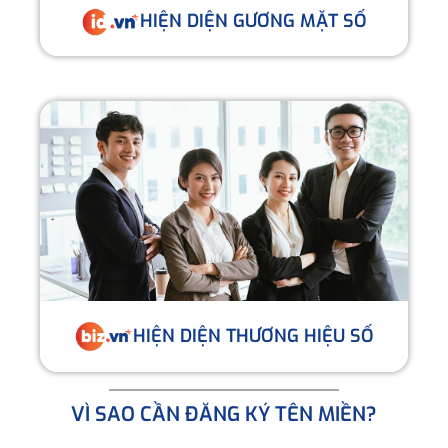
HIỆN DIỆN GƯƠNG MẶT SỐ
HIỆN DIỆN THƯƠNG HIỆU SỐ
VÌ SAO CẦN ĐĂNG KÝ TÊN MIỀN?