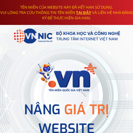
TÊN MIỀN CỦA WEBSITE NÀY ĐÃ HẾT HẠN SỬ DỤNG.
VUI LÒNG TRA CỨU THÔNG TIN TÊN MIỀN
TẠI ĐÂY
VÀ LIÊN HỆ NHÀ ĐĂNG
KÝ ĐỂ THỰC HIỆN GIA HẠN.
NÂNG
GIÁ TRỊ
WEBSITE