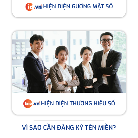
HIỆN DIỆN GƯƠNG MẶT SỐ
HIỆN DIỆN THƯƠNG HIỆU SỐ
VÌ SAO CẦN ĐĂNG KÝ TÊN MIỀN?