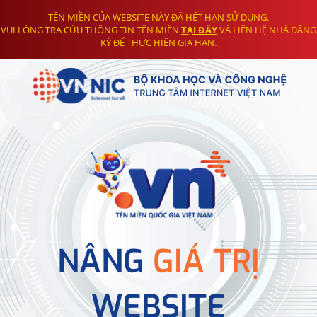
TÊN MIỀN CỦA WEBSITE NÀY ĐÃ HẾT HẠN SỬ DỤNG.
VUI LÒNG TRA CỨU THÔNG TIN TÊN MIỀN
TẠI ĐÂY
VÀ LIÊN HỆ NHÀ ĐĂNG
KÝ ĐỂ THỰC HIỆN GIA HẠN.
NÂNG
GIÁ TRỊ
WEBSITE