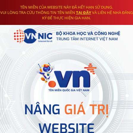
TÊN MIỀN CỦA WEBSITE NÀY ĐÃ HẾT HẠN SỬ DỤNG.
VUI LÒNG TRA CỨU THÔNG TIN TÊN MIỀN
TẠI ĐÂY
VÀ LIÊN HỆ NHÀ ĐĂNG
KÝ ĐỂ THỰC HIỆN GIA HẠN.
NÂNG
GIÁ TRỊ
WEBSITE