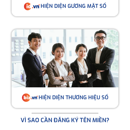
HIỆN DIỆN GƯƠNG MẶT SỐ
HIỆN DIỆN THƯƠNG HIỆU SỐ
VÌ SAO CẦN ĐĂNG KÝ TÊN MIỀN?